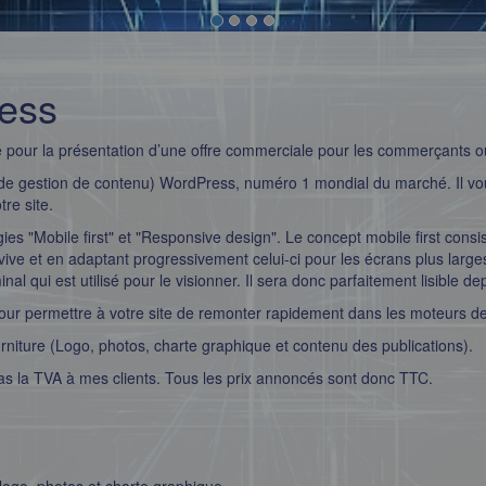
ress
té pour la présentation d’une offre commerciale pour les commerçants
de gestion de contenu)
WordPress
, numéro 1 mondial du marché. Il vo
re site.
es "Mobile first" et "Responsive design". Le concept mobile first consis
ive et en adaptant progressivement celui-ci pour les écrans plus larg
nal qui est utilisé pour le visionner. Il sera donc parfaitement lisible 
our permettre à votre site de remonter rapidement dans les moteurs d
urniture (Logo, photos, charte graphique et contenu des publications).
pas la TVA à mes clients. Tous les prix annoncés sont donc TTC.
logo, photos et charte graphique